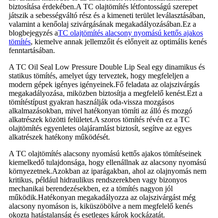
biztosítása érdekében.A TC olajtömítés létfontosságú szerepet
játszik a sebességváltó rész és a kimeneti terület leválasztásában,
valamint a kenőolaj szivárgásának megakadályozásában.Ez a
blogbejegyzés a
TC olajtömítés alacsony nyomású kettős ajakos
tömítés
, kiemelve annak jellemzőit és előnyeit az optimális kenés
fenntartásában.
A TC Oil Seal Low Pressure Double Lip Seal egy dinamikus és
statikus tömítés, amelyet úgy terveztek, hogy megfeleljen a
modern gépek igényes igényeinek.Fő feladata az olajszivárgás
megakadályozása, miközben biztosítja a megfelelő kenést.Ezt a
tömítéstípust gyakran használják oda-vissza mozgásos
alkalmazásokban, mivel hatékonyan tömíti az álló és mozgó
alkatrészek közötti felületet.A szoros tömítés révén ez a TC
olajtömítés egyenletes olajáramlást biztosít, segítve az egyes
alkatrészek hatékony működését.
A TC olajtömítés alacsony nyomású kettős ajakos tömítéseinek
kiemelkedő tulajdonsága, hogy ellenállnak az alacsony nyomású
környezetnek.Azokban az iparágakban, ahol az olajnyomás nem
kritikus, például hidraulikus rendszerekben vagy bizonyos
mechanikai berendezésekben, ez a tömítés nagyon jól
működik.Hatékonyan megakadályozza az olajszivárgást még
alacsony nyomáson is, kiküszöbölve a nem megfelelő kenés
okozta hatástalanság és esetleges károk kockázatát.