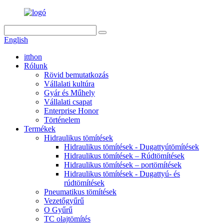
English
itthon
Rólunk
Rövid bemutatkozás
Vállalati kultúra
Gyár és Műhely
Vállalati csapat
Enterprise Honor
Történelem
Termékek
Hidraulikus tömítések
Hidraulikus tömítések - Dugattyútömítések
Hidraulikus tömítések – Rúdtömítések
Hidraulikus tömítések – portömítések
Hidraulikus tömítések - Dugattyú- és
rúdtömítések
Pneumatikus tömítések
Vezetőgyűrű
O Gyűrű
TC olajtömítés