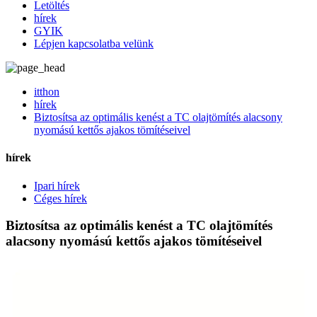
Letöltés
hírek
GYIK
Lépjen kapcsolatba velünk
itthon
hírek
Biztosítsa az optimális kenést a TC olajtömítés alacsony
nyomású kettős ajakos tömítéseivel
hírek
Ipari hírek
Céges hírek
Biztosítsa az optimális kenést a TC olajtömítés
alacsony nyomású kettős ajakos tömítéseivel