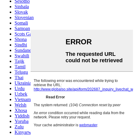
Sesotho
Sinhala
Slovak
Slovenian
Somali
Samoan
Scots Gaelic
Shona
Sindhi
Sundanese
Swahili
Tajik
Tamil
Telugu
Thai
Ukrainian
Urdu
Uzbek
Vietnamese
Welsh
Xhosa
Yiddish
Yoruba
Zulu
Kinyarwanda