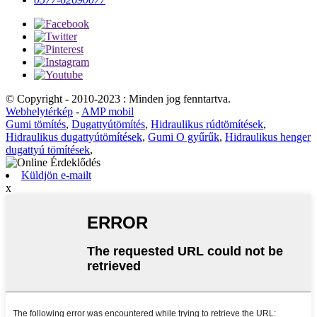
© Copyright - 2010-2023 : Minden jog fenntartva.
Webhelytérkép
-
AMP mobil
Gumi tömítés
,
Dugattyútömítés
,
Hidraulikus rúdtömítések
,
Hidraulikus dugattyútömítések
,
Gumi O gyűrűk
,
Hidraulikus henger
dugattyú tömítések
,
Küldjön e-mailt
x