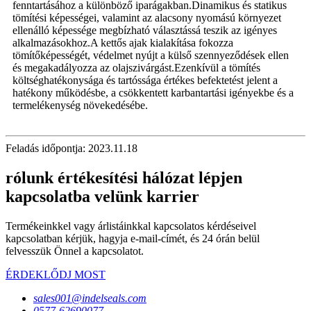
fenntartásához a különböző iparágakban.Dinamikus és statikus
tömítési képességei, valamint az alacsony nyomású környezet
ellenálló képessége megbízható választássá teszik az igényes
alkalmazásokhoz.A kettős ajak kialakítása fokozza
tömítőképességét, védelmet nyújt a külső szennyeződések ellen
és megakadályozza az olajszivárgást.Ezenkívül a tömítés
költséghatékonysága és tartóssága értékes befektetést jelent a
hatékony működésbe, a csökkentett karbantartási igényekbe és a
termelékenység növekedésébe.
Feladás időpontja: 2023.11.18
rólunk értékesítési hálózat lépjen
kapcsolatba velünk karrier
Termékeinkkel vagy árlistáinkkal kapcsolatos kérdéseivel
kapcsolatban kérjük, hagyja e-mail-címét, és 24 órán belül
felvesszük Önnel a kapcsolatot.
ÉRDEKLŐDJ MOST
sales001@indelseals.com
0577-62690077