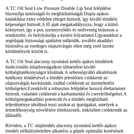
A TC Oil Seal Low Pressure Double Lip Seal felépítése
bizonyítja tartósságát és megbízhatóságát.Dupla ajakos
kialakítása extra védelmi réteget biztosít, így kiváló tömítési
képességet biztosít.A fő ajak megakadályozza, hogy a külső
környezet, így a por, szennyeződés és nedvesség bejusson a
rendszerbe, és befolyásolja a kenési folyamatot.Ugyanakkor a
segédajak biztonsági ajakként működik, további akadályt
biztosítva az esetleges olajszivárgás ellen még zord üzemi
körülmények között is.
A TC Oil Seal alacsony nyomású kettős ajakos tömítések
funkcionális tulajdonságaikon túlmenően kiváló
költséghatékonyságot kínálnak.A sebességváltó alkatrészek
hatékony tömítésével a tömítés jelentősen csökkenti az
olajszivárgás kockázatát, ezáltal csökkenti az üzemeltetési
költségeket.Ezenkívül a robusztus felépítése hosszú élettartamot
biztosít, valamint csökkenti a karbantartási és csereköltségeket.A
költségmegtakarítási potenciál és a tömítés megbízható
teljesítménye ideálissá teszi azokat az iparágakat, amelyek a
termelékenység növelésére törekszenek, miközben csökkentik az
állásidőt.
Röviden, a TC olajtömítés alacsony nyomású kettős ajakos
tömítés nélkülözhetetlen alkatrész a gépek optimális kenésének