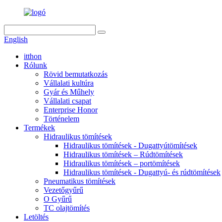
English
itthon
Rólunk
Rövid bemutatkozás
Vállalati kultúra
Gyár és Műhely
Vállalati csapat
Enterprise Honor
Történelem
Termékek
Hidraulikus tömítések
Hidraulikus tömítések - Dugattyútömítések
Hidraulikus tömítések – Rúdtömítések
Hidraulikus tömítések – portömítések
Hidraulikus tömítések - Dugattyú- és rúdtömítések
Pneumatikus tömítések
Vezetőgyűrű
O Gyűrű
TC olajtömítés
Letöltés