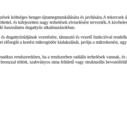
zések költséges henger-újramegmunkálására és javítására.A tekercsek 
ettel, és kifejezetten nagy terhelések elviselésére tervezték.A kivétel
ó használatra dugattyús alkalmazásokban.
 és dugattyúrúdjának vezetésére, támasztó és vezető funkcióval rende
elősegíti a kenési mikrogödör kialakulását, javítja a mikrokenést, ug
matikus rendszerekben, ha a rendszerben radiális terhelések vannak, 
ronzzal töltött, szabványos sima felületű vagy strukturális bevonófe