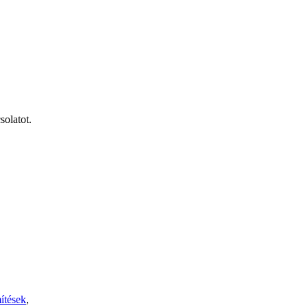
solatot.
ítések
,