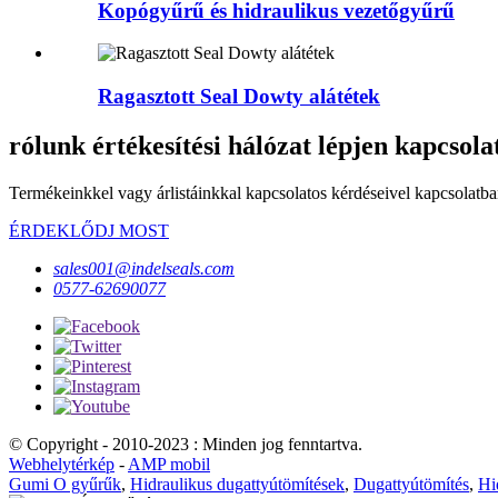
Kopógyűrű és hidraulikus vezetőgyűrű
Ragasztott Seal Dowty alátétek
rólunk értékesítési hálózat lépjen kapcsol
Termékeinkkel vagy árlistáinkkal kapcsolatos kérdéseivel kapcsolatban
ÉRDEKLŐDJ MOST
sales001@indelseals.com
0577-62690077
© Copyright - 2010-2023 : Minden jog fenntartva.
Webhelytérkép
-
AMP mobil
Gumi O gyűrűk
,
Hidraulikus dugattyútömítések
,
Dugattyútömítés
,
Hi