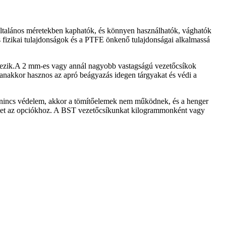
általános méretekben kaphatók, és könnyen használhatók, vághatók
es fizikai tulajdonságok és a PTFE önkenő tulajdonságai alkalmassá
lkezik.A 2 mm-es vagy annál nagyobb vastagságú vezetőcsíkok
yanakkor hasznos az apró beágyazás idegen tárgyakat és védi a
és nincs védelem, akkor a tömítőelemek nem működnek, és a henger
lület az opciókhoz. A BST vezetőcsíkunkat kilogrammonként vagy