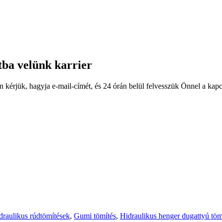
atba velünk karrier
 kérjük, hagyja e-mail-címét, és 24 órán belül felvesszük Önnel a kapc
draulikus rúdtömítések
,
Gumi tömítés
,
Hidraulikus henger dugattyú töm