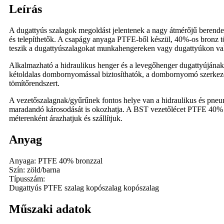
Leírás
A dugattyús szalagok megoldást jelentenek a nagy átmérőjű berende
és telepíthetők. A csapágy anyaga PTFE-ből készül, 40%-os bronz tölt
teszik a dugattyúszalagokat munkahengereken vagy dugattyúkon val
Alkalmazható a hidraulikus henger és a levegőhenger dugattyújának
kétoldalas dombornyomással biztosíthatók, a dombornyomó szerkezet 
tömítőrendszert.
A vezetőszalagnak/gyűrűnek fontos helye van a hidraulikus és pneu
maradandó károsodását is okozhatja. A BST vezetőlécet PTFE 40% b
méterenként árazhatjuk és szállítjuk.
Anyag
Anyaga: PTFE 40% bronzzal
Szín: zöld/barna
Típusszám:
Dugattyús PTFE szalag kopószalag kopószalag
Műszaki adatok