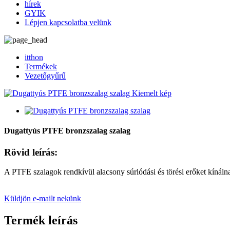
hírek
GYIK
Lépjen kapcsolatba velünk
itthon
Termékek
Vezetőgyűrű
Dugattyús PTFE bronzszalag szalag
Rövid leírás:
A PTFE szalagok rendkívül alacsony súrlódási és törési erőket kínáln
Küldjön e-mailt nekünk
Termék leírás