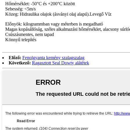
Hőmérséklet: -50°C és +200°C között
Sebesség: <5m/s
Közeg: Hidraulika olajok (ásványi olaj alapú).Levegő Víz
Előnyök: kilogrammban vagy méterben is megadható
Magas kopásállóság, széles alkalmazási hőmérséklet, alacsony súrl
Csúszásmentes, nem tapad
Könnyű telepítés
Előző:
Fenolgyanta kemény szalagszalag
Következő:
Ragasztott Seal Dowty alátétek